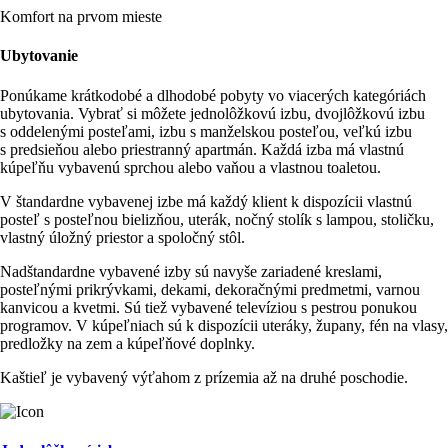
Komfort na prvom mieste
Ubytovanie
Ponúkame krátkodobé a dlhodobé pobyty vo viacerých kategóriách
ubytovania. Vybrať si môžete jednolôžkovú izbu, dvojlôžkovú izbu
s oddelenými posteľami, izbu s manželskou posteľou, veľkú izbu
s predsieňou alebo priestranný apartmán. Každá izba má vlastnú
kúpeľňu vybavenú sprchou alebo vaňou a vlastnou toaletou.
V štandardne vybavenej izbe má každý klient k dispozícii vlastnú
posteľ s posteľnou bielizňou, uterák, nočný stolík s lampou, stoličku,
vlastný úložný priestor a spoločný stôl.
Nadštandardne vybavené izby sú navyše zariadené kreslami,
posteľnými prikrývkami, dekami, dekoračnými predmetmi, varnou
kanvicou a kvetmi. Sú tiež vybavené televíziou s pestrou ponukou
programov. V kúpeľniach sú k dispozícii uteráky, župany, fén na vlasy,
predložky na zem a kúpeľňové doplnky.
Kaštieľ je vybavený výťahom z prízemia až na druhé poschodie.