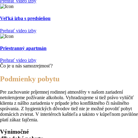
Prehrať video izby
Veľká izba s predsieňou
Prehrať video izby
Priestranný apartmán
Prehrať video izby
Čo je u nás samozrejmosť?
Podmienky pobytu
Pre zachovanie príjemnej rodinnej atmosféry v našom zariadení
netolerujeme požívanie alkoholu. Vyhradzujeme si tiež právo vylúčiť
klienta z nášho zariadenia v prípade jeho konfliktného či násilného
správania. Z hygienických dôvodov tiež nie je možné povoliť pobyt
domácich zvierat. V interiéroch kaštieľa a takisto v kúpeľnom pavilóne
platí zákaz fajčenia.
Výnimočné