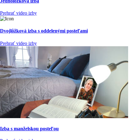
Jednolôžková izba
Prehrať video izby
Dvojlôžková izba s oddelenými posteľami
Prehrať video izby
Izba s manželskou posteľou