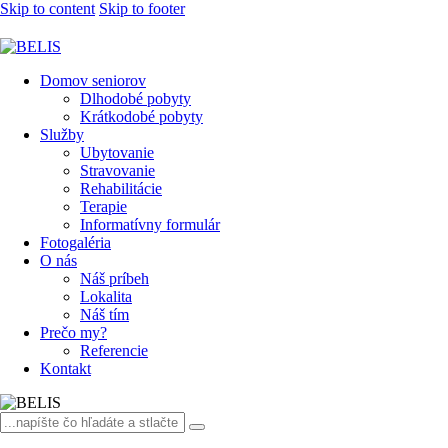
Skip to content
Skip to footer
Domov seniorov
Dlhodobé pobyty
Krátkodobé pobyty
Služby
Ubytovanie
Stravovanie
Rehabilitácie
Terapie
Informatívny formulár
Fotogaléria
O nás
Náš príbeh
Lokalita
Náš tím
Prečo my?
Referencie
Kontakt