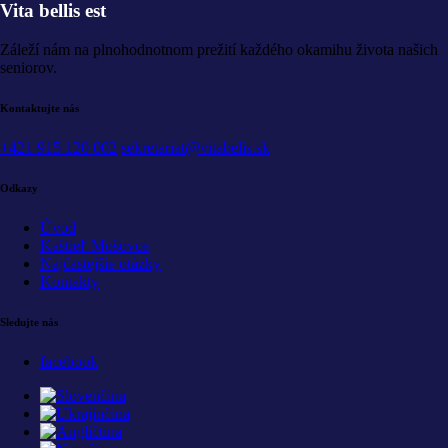
Vita bellis est
Záleží nám na plnohodnotnom prežití každého okamihu života našich
seniorov.
Kontaktujte nás
+421 915 120 002
sekretariat@vitabelis.sk
Odkazy
Úvod
Kaštieľ Mošovce
Najčastejšie otázky
Kontakty
Sledujte nás
facebook